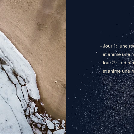
- Jour 1: une ré
et anime une m
- Jour 2 : - un r
et anime une m