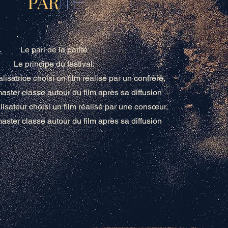
PAR
ITE
Le pari de la parité
Le principe du festival:
alisatrice choisi un film réalisé par un confrère,
aster classe autour du film après sa diffusion
éalisateur choisi un film réalisé par une consœur,
aster classe autour du film après sa diffusion