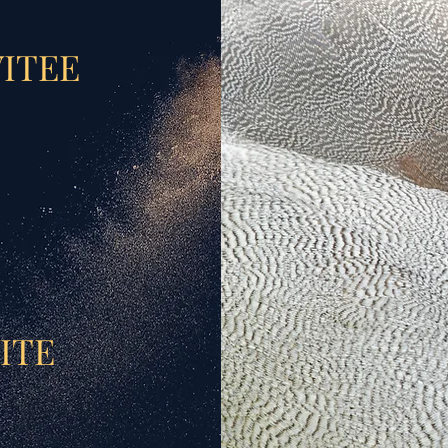
VITEE
ITE